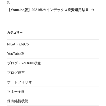
ビ
稿
次
次
ゲ
の
【Youtube版】2021年のインデックス投資運用結果
投
ー
稿
シ
ョ
カテゴリー
ン
NISA・iDeCo
YouTube版
ブログ・Youtube収益
ブログ運営
ポートフォリオ
マネー全般
保有銘柄状況