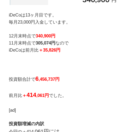
iDeCoは13ヶ月目です。
毎月23,000円入金しています。
12月末時点で
340,900円
11月末時点で
305,074円
なので
iDeCoは前月比
＋35,826円
6
投資額合計で
,456,737円
414
前月比
＋
,061円
でした。
[ad]
投資額増減の内訳
061円に
は
今回の＋414
,