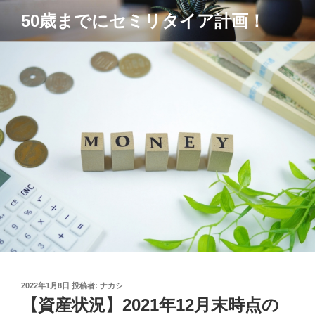
コ
50歳までにセミリタイア計画！
ン
テ
ン
ツ
へ
ス
キ
ッ
プ
投
2022年1月8日
投稿者:
ナカシ
稿
【資産状況】2021年12月末時点の
日: