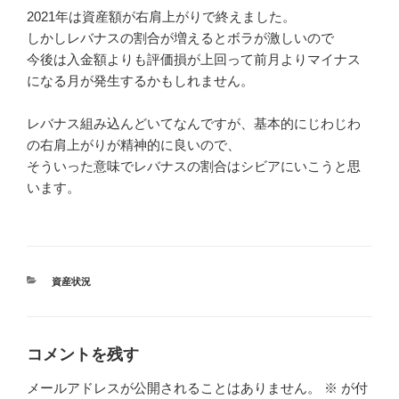
2021年は資産額が右肩上がりで終えました。
しかしレバナスの割合が増えるとボラが激しいので
今後は入金額よりも評価損が上回って前月よりマイナス
になる月が発生するかもしれません。
レバナス組み込んどいてなんですが、基本的にじわじわ
の右肩上がりが精神的に良いので、
そういった意味でレバナスの割合はシビアにいこうと思
います。
カ
資産状況
テ
ゴ
リ
ー
コメントを残す
メールアドレスが公開されることはありません。
※
が付