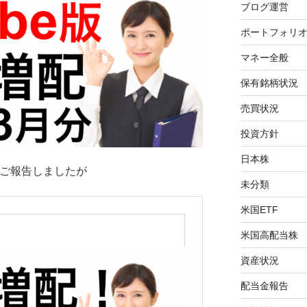
ブログ運営
ポートフォリ
マネー全般
保有銘柄状況
売買状況
投資方針
日本株
てご報告しましたが
未分類
米国ETF
米国高配当株
資産状況
配当金報告