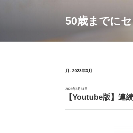
コ
ン
テ
50歳までに
ン
ツ
へ
ス
キ
ッ
プ
月:
2023年3月
投
2023年3月31日
稿
【Youtube版】
日: