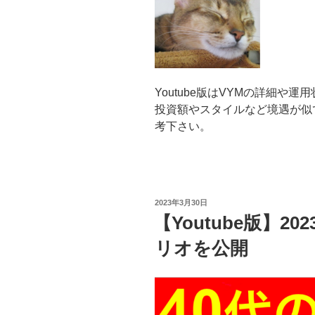
Youtube版はVYMの詳細や
投資額やスタイルなど境遇が似
考下さい。
投
2023年3月30日
稿
【Youtube版】2
日:
リオを公開