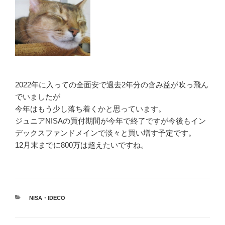
2022年に入っての全面安で過去2年分の含み益が吹っ飛ん
でいましたが
今年はもう少し落ち着くかと思っています。
ジュニアNISAの買付期間が今年で終了ですが今後もイン
デックスファンドメインで淡々と買い増す予定です。
12月末までに800万は超えたいですね。
カ
NISA・IDECO
テ
ゴ
リ