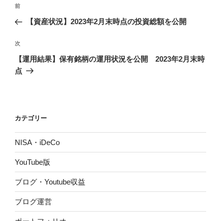
投
前
前
稿
の
【資産状況】2023年2月末時点の投資総額を公開
ナ
投
ビ
稿
次
次
ゲ
の
【運用結果】保有銘柄の運用状況を公開 2023年2月末時
投
ー
点
稿
シ
ョ
ン
カテゴリー
NISA・iDeCo
YouTube版
ブログ・Youtube収益
ブログ運営