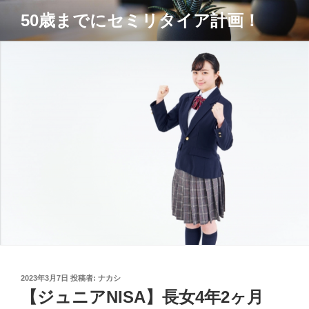
コ
50歳までにセミリタイア計画！
ン
テ
ン
ツ
へ
ス
キ
ッ
プ
投
2023年3月7日
投稿者:
ナカシ
稿
【ジュニアNISA】長女4年2ヶ月
日: