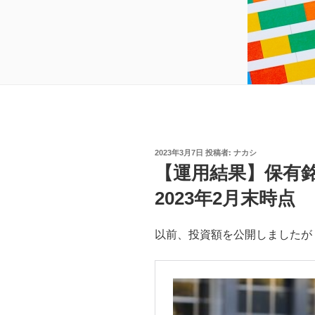
投
2023年3月7日
投稿者:
ナカシ
稿
【運用結果】保有
日:
2023年2月末時点
以前、投資額を公開しましたが