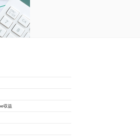
be収益
オ