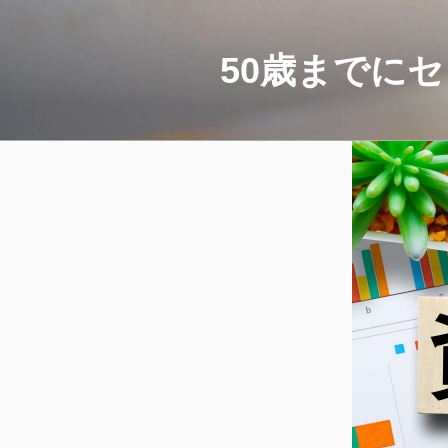
コ
ン
テ
50歳までに
ン
ツ
へ
ス
キ
ッ
プ