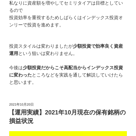
私なりに資産額を増やしてセミリタイアは目標としてい
るので
投資効率を重視するためしばらくはインデックス投資オ
ンリーで投資を進めます。
投資スタイルは変わりましたが
少額投資で効率良く資産
運用
という狙いは変わりません。
今後は
少額投資
だからこそ高配当からインデックス投資
に変わった
ところなどを実践を通して解説していけたら
と思います。
投
2021年10月20日
稿
【運用実績】2021年10月現在の保有銘柄の
日:
損益状況