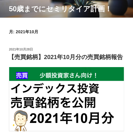
コ
50歳までにセミリタイア計画！
ン
テ
ン
ツ
月:
2021年10月
へ
ス
投
2021年10月28日
キ
稿
【売買銘柄】2021年10月分の売買銘柄報告
ッ
日:
プ