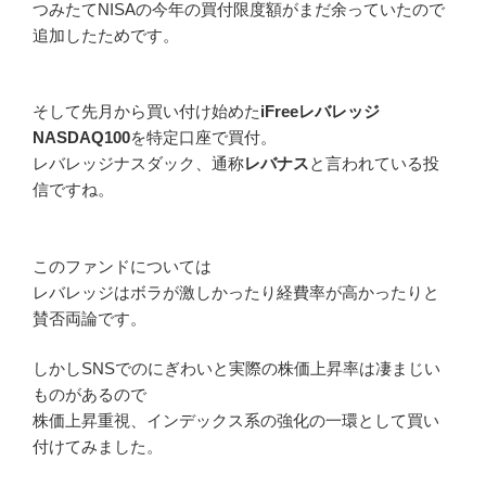
つみたてNISAの今年の買付限度額がまだ余っていたので
追加したためです。
そして先月から買い付け始めた
iFreeレバレッジ
NASDAQ100
を特定口座で買付。
レバレッジナスダック、通称
レバナス
と言われている投
信ですね。
このファンドについては
レバレッジはボラが激しかったり経費率が高かったりと
賛否両論です。
しかしSNSでのにぎわいと実際の株価上昇率は凄まじい
ものがあるので
株価上昇重視、インデックス系の強化の一環として買い
付けてみました。