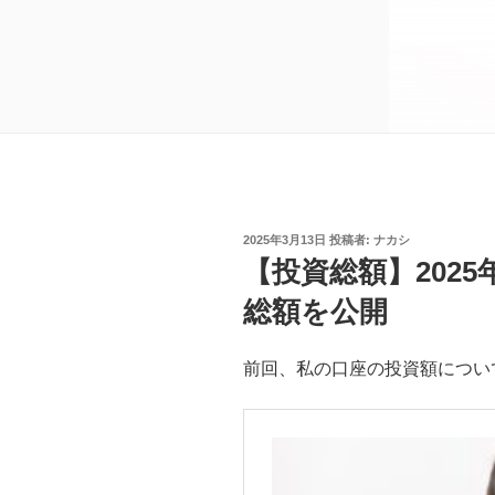
投
2025年3月13日
投稿者:
ナカシ
稿
【投資総額】202
日:
総額を公開
前回、私の口座の投資額につい