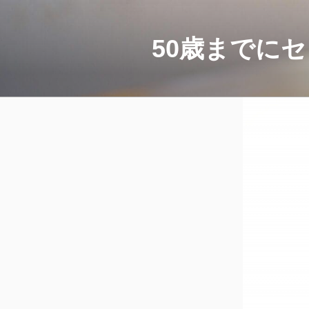
コ
ン
テ
50歳までに
ン
ツ
へ
ス
キ
ッ
プ