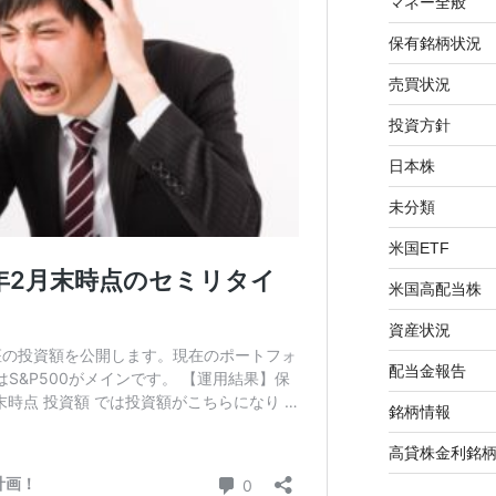
マネー全般
保有銘柄状況
売買状況
投資方針
日本株
未分類
米国ETF
米国高配当株
資産状況
配当金報告
銘柄情報
高貸株金利銘