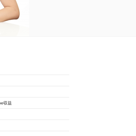
be収益
オ