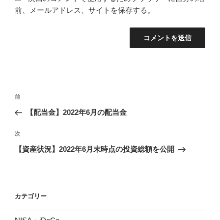
前、メールアドレス、サイトを保存する。
投
前
前
稿
の
【配当金】2022年6月の配当金
ナ
投
ビ
稿
次
次
ゲ
の
【資産状況】2022年6月末時点の投資総額を公開
投
ー
稿
シ
ョ
カテゴリー
ン