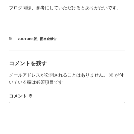
ブログ同様、参考にしていただけるとありがたいです。
カ
YOUTUBE版
、
配当金報告
テ
ゴ
リ
ー
コメントを残す
メールアドレスが公開されることはありません。
※
が付
いている欄は必須項目です
コメント
※