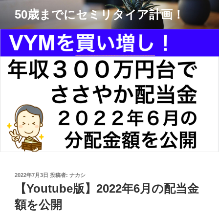
コ
50歳までにセミリタイア計画！
ン
テ
ン
ツ
へ
ス
キ
ッ
プ
投
2022年7月3日
投稿者:
ナカシ
稿
【Youtube版】2022年6月の配当金
日:
額を公開