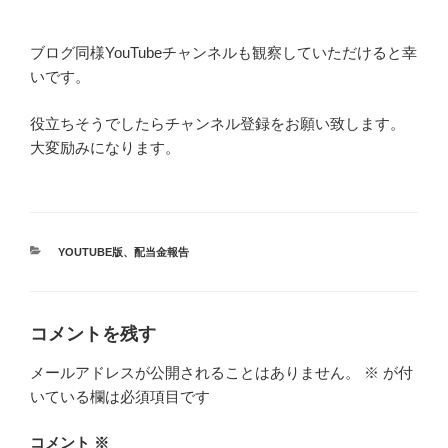
ブログ同様YouTubeチャンネルも観察していただけると幸
いです。
役立ちそうでしたらチャンネル登録をお願い致します。
大変励みになります。
カ
YOUTUBE版
、
配当金報告
テ
ゴ
リ
ー
コメントを残す
メールアドレスが公開されることはありません。
※
が付
いている欄は必須項目です
コメント
※