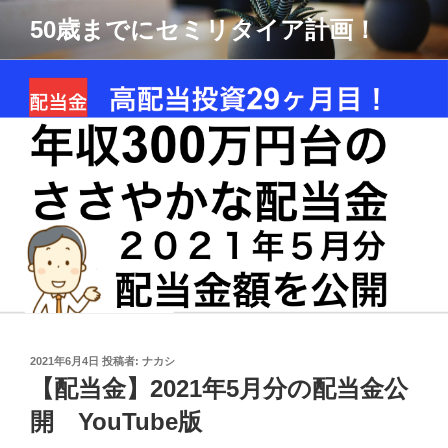
コ
50歳までにセミリタイア計画！
ン
テ
ン
ツ
へ
ス
キ
ッ
プ
投
2021年6月4日
投稿者:
ナカシ
稿
【配当金】2021年5月分の配当金公
日:
開 YouTube版