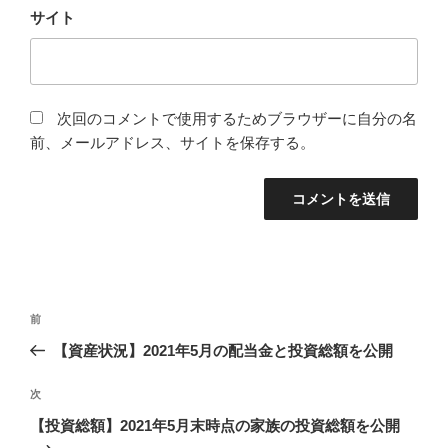
サイト
次回のコメントで使用するためブラウザーに自分の名
前、メールアドレス、サイトを保存する。
投
前
前
稿
の
【資産状況】2021年5月の配当金と投資総額を公開
ナ
投
ビ
稿
次
次
ゲ
の
【投資総額】2021年5月末時点の家族の投資総額を公開
投
ー