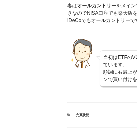
妻は
オールカントリー
をメイン
きなのでNISA口座でも楽天版
iDeCoでもオールカントリーで
当初はETFのV
ています。
順調に右肩上が
ンで買い付け
カ
売買状況
テ
ゴ
リ
ー