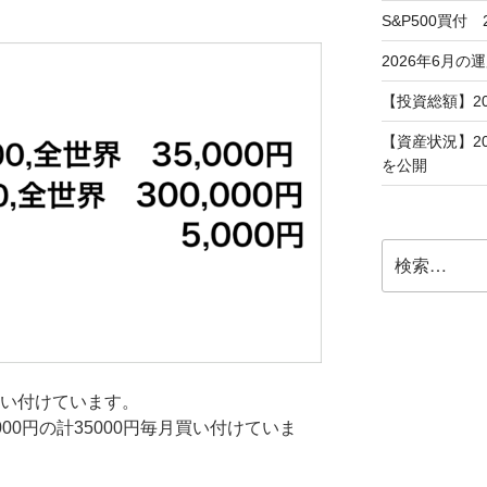
S&P500買付
2026年6月の
【投資総額】2
【資産状況】2
を公開
検
索:
み買い付けています。
2000円の計35000円毎月買い付けていま