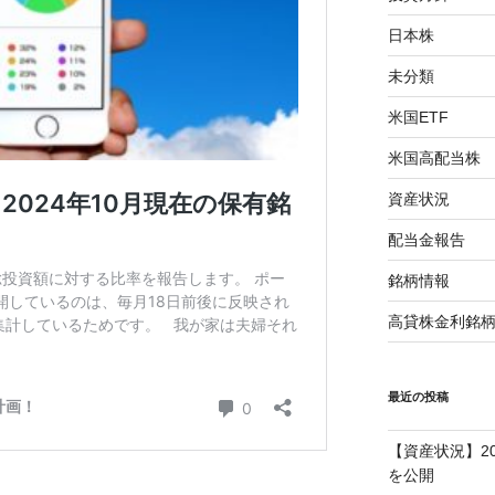
日本株
未分類
米国ETF
米国高配当株
資産状況
配当金報告
銘柄情報
高貸株金利銘
最近の投稿
【資産状況】2
を公開