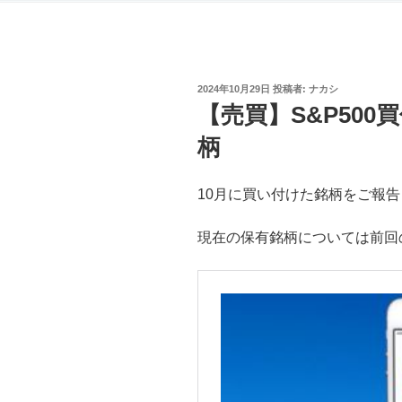
投
2024年10月29日
投稿者:
ナカシ
稿
【売買】S&P500買
日:
柄
10月に買い付けた銘柄をご報
現在の保有銘柄については前回