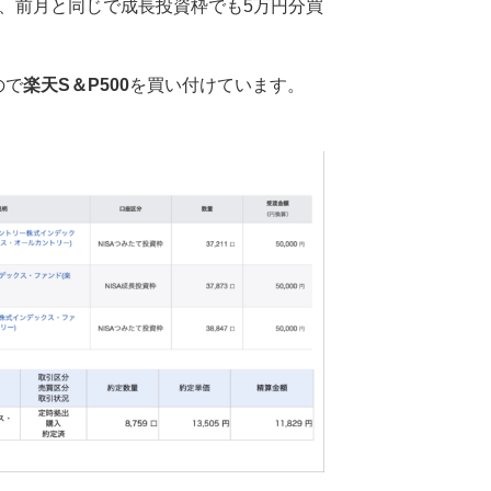
て、前月と同じで成長投資枠でも5万円分買
ので
楽天S＆P500
を買い付けています。