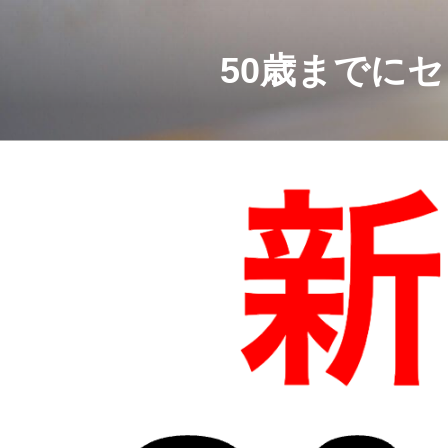
コ
ン
テ
50歳までに
ン
ツ
へ
ス
キ
ッ
プ