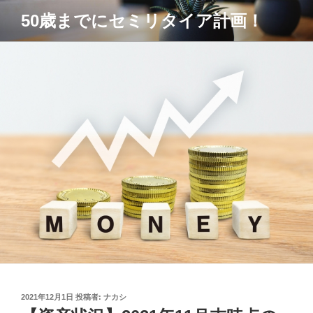
コ
50歳までにセミリタイア計画！
ン
テ
ン
ツ
へ
ス
キ
ッ
プ
投
2021年12月1日
投稿者:
ナカシ
稿