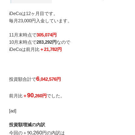
iDeCoは12ヶ月目です。
毎月23,000円入金しています。
11月末時点で
305,074円
10月末時点で
283,292円
なので
iDeCoは前月比
＋21,782円
6
投資額合計で
,042,576円
90
前月比
＋
,260円
でした。
[ad]
投資額増減の内訳
260
今回の＋90
,
円の内訳
は