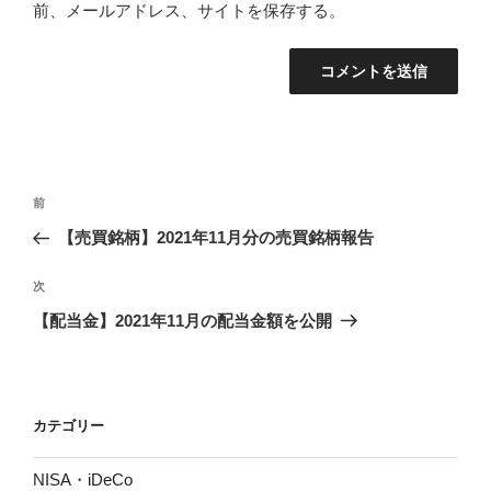
前、メールアドレス、サイトを保存する。
投
前
前
稿
の
【売買銘柄】2021年11月分の売買銘柄報告
ナ
投
ビ
稿
次
次
ゲ
の
【配当金】2021年11月の配当金額を公開
投
ー
稿
シ
ョ
カテゴリー
ン
NISA・iDeCo