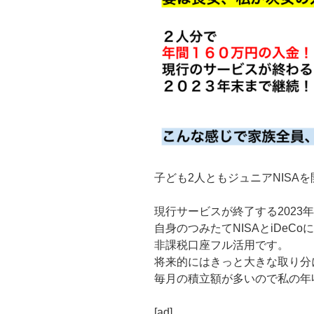
子ども2人ともジュニアNISA
現行サービスが終了する2023
自身のつみたてNISAとiDeC
非課税口座フル活用です。
将来的にはきっと大きな取り分
毎月の積立額が多いので私の年
[ad]