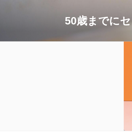
コ
ン
テ
50歳までに
ン
ツ
へ
ス
キ
ッ
プ