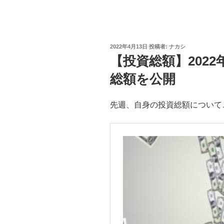
投
2022年4月13日
投稿者:
ナカシ
稿
【投資総額】202
日:
総額を公開
先週、自身の投資総額について