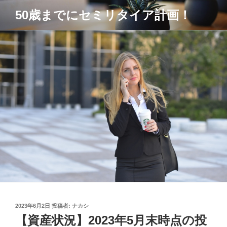
コ
50歳までにセミリタイア計画！
ン
テ
ン
ツ
へ
ス
キ
ッ
プ
投
2023年6月2日
投稿者:
ナカシ
稿
【資産状況】2023年5月末時点の投
日: