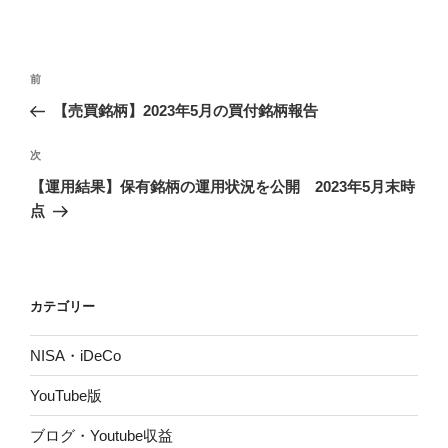
投
前
前
稿
の
【売買銘柄】2023年5月の買付銘柄報告
ナ
投
ビ
稿
次
次
ゲ
の
【運用結果】保有銘柄の運用状況を公開 2023年5月末時
投
ー
点
稿
シ
ョ
ン
カテゴリー
NISA・iDeCo
YouTube版
ブログ・Youtube収益