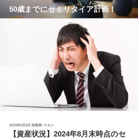
コ
50歳までにセミリタイア計画！
ン
テ
ン
ツ
へ
ス
キ
ッ
プ
投
2024年9月3日
投稿者:
ナカシ
稿
【資産状況】2024年8月末時点のセ
日: