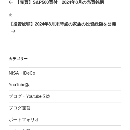
の
【売買】S&P500買付 2024年8月の売買銘柄
ナ
投
ビ
稿
次
次
ゲ
の
【投資総額】2024年8月末時点の家族の投資総額を公開
投
ー
稿
シ
ョ
ン
カテゴリー
NISA・iDeCo
YouTube版
ブログ・Youtube収益
ブログ運営
ポートフォリオ