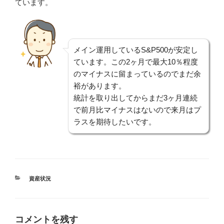
ています。
メイン運用しているS&P500が安定し
ています。この2ヶ月で最大10％程度
のマイナスに留まっているのでまだ余
裕があります。
統計を取り出してからまだ3ヶ月連続
で前月比マイナスはないので来月はプ
ラスを期待したいです。
カ
資産状況
テ
ゴ
リ
ー
コメントを残す