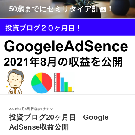
コ
50歳までにセミリタイア計画！
ン
テ
ン
ツ
へ
ス
キ
ッ
プ
投
2021年9月5日
投稿者:
ナカシ
稿
投資ブログ20ヶ月目 Google
日:
AdSense収益公開