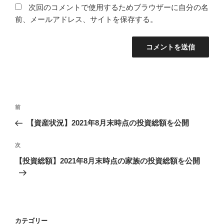
次回のコメントで使用するためブラウザーに自分の名
前、メールアドレス、サイトを保存する。
投
前
前
稿
の
【資産状況】2021年8月末時点の投資総額を公開
ナ
投
ビ
稿
次
次
ゲ
の
【投資総額】2021年8月末時点の家族の投資総額を公開
投
ー
稿
シ
ョ
ン
カテゴリー