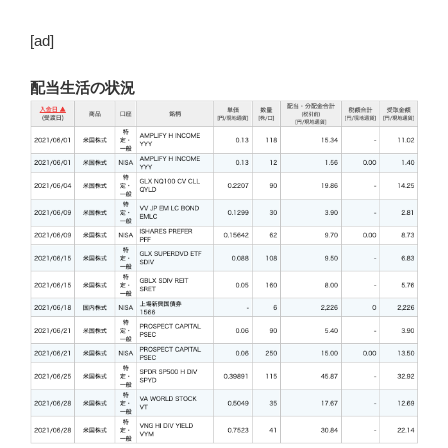
[ad]
配当生活の状況