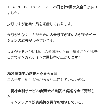
1・4・9・15・18・21・25・28日と計8回の入金日
があり
ました。
少額ですが
配当生活
を堪能しております。
金額が少なくても配当金の
入金頻度が多い方がモチベー
ションの維持がしやすい
です。
入金があるたびに1単元の米国株なら買い増すことが出来
るので
インカムゲインの回転率が上がります！
2021年前半の感想と今後の展開
この半年、配当金額があまり上昇していないのは
・貸株金利サービス(配当金相当額)の銘柄を全て売却し
た。
・インデックス投資銘柄を買付を増やしている。