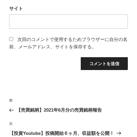
サイト
次回のコメントで使用するためブラウザーに自分の名
前、メールアドレス、サイトを保存する。
投
前
前
稿
の
【売買銘柄】2021年6月分の売買銘柄報告
ナ
投
ビ
稿
次
次
ゲ
の
【投資Youtube】投稿開始６ヶ月、収益額を公開！