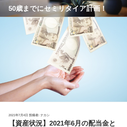
コ
50歳までにセミリタイア計画！
ン
テ
ン
ツ
へ
ス
キ
ッ
プ
投
2021年7月4日
投稿者:
ナカシ
稿
【資産状況】2021年6月の配当金と
日: