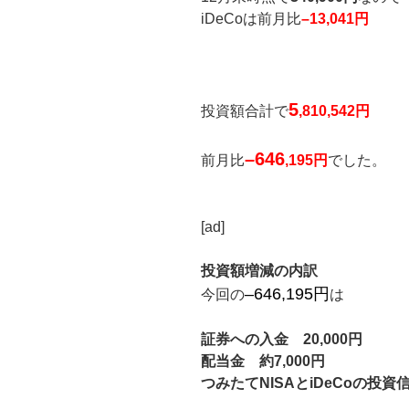
iDeCoは前月比
–13,041円
5
投資額合計で
,810,542円
–646
前月比
,195円
でした。
[ad]
投資額増減の内訳
–646
,
195円
今回の
は
証券への入金 20,000円
配当金 約7,000円
つみたてNISAとiDeCoの投資