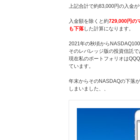
上記合計で約83,000円の入金
入金額を除くと約
729,000円
も下落
した計算になります。
2021年の秋頃からNASDAQ1
そのレバレッジ版の投資信託で
現在私のポートフォリオはQQ
ています。
年末からそのNASDAQの下
しまいました、、