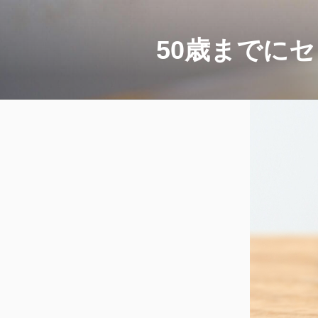
コ
ン
テ
50歳までに
ン
ツ
へ
ス
キ
ッ
プ