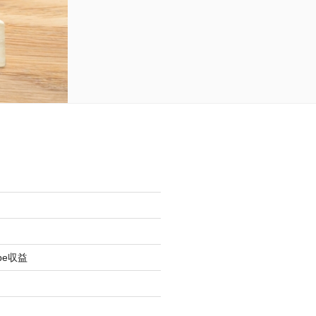
be収益
オ