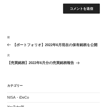
投
前
前
稿
の
【ポートフォリオ】2022年6月現在の保有銘柄を公開
ナ
投
ビ
稿
次
次
ゲ
の
【売買銘柄】2022年6月分の売買銘柄報告
投
ー
稿
シ
ョ
カテゴリー
ン
NISA・iDeCo
YouTube版