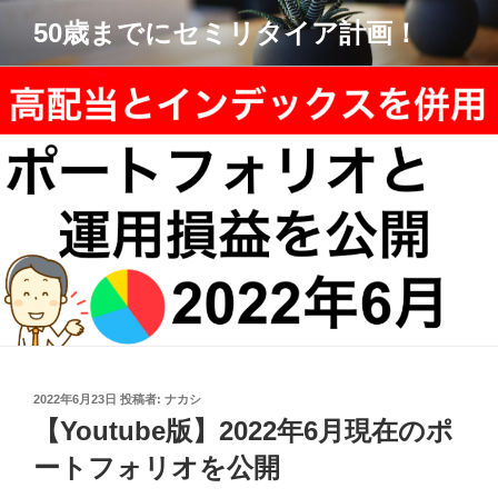
コ
50歳までにセミリタイア計画！
ン
テ
ン
ツ
へ
ス
キ
ッ
プ
投
2022年6月23日
投稿者:
ナカシ
稿
【Youtube版】2022年6月現在のポ
日:
ートフォリオを公開