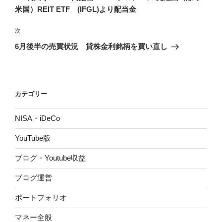
ナ
投
米国）REIT ETF (IFGL)より配当金
ビ
稿
ゲ
次
次
の
ー
6月後半の売買状況 貸株金利銘柄を買い直し
投
シ
稿
ョ
ン
カテゴリー
NISA・iDeCo
YouTube版
ブログ・Youtube収益
ブログ運営
ポートフォリオ
マネー全般