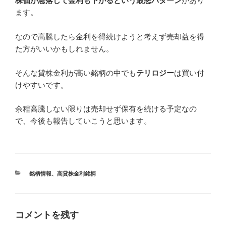
株価が急落して金利も下がるという最悪パターン
があり
ます。
なので高騰したら金利を得続けようと考えず売却益を得
た方がいいかもしれません。
そんな貸株金利が高い銘柄の中でも
テリロジー
は買い付
けやすいです。
余程高騰しない限りは売却せず保有を続ける予定なの
で、今後も報告していこうと思います。
カ
銘柄情報
、
高貸株金利銘柄
テ
ゴ
リ
ー
コメントを残す