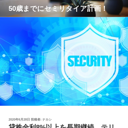
コ
50歳までにセミリタイア計画！
ン
テ
ン
ツ
へ
ス
キ
ッ
プ
投
2020年6月28日
投稿者:
ナカシ
稿
貸株金利8%以上を長期継続 テリ