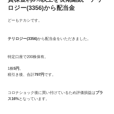
日:
ロジー(3356)から配当金
どーもナカシです。
テリロジー(3356)
から配当金をいただきました。
特定口座で200株保有。
1株
5円
。
税引き後、合計
797円
です。
コロナショック後に買い付けているため評価損益は
プラ
ス16%
となっています。