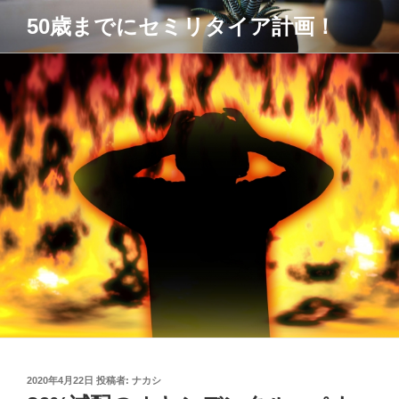
コ
50歳までにセミリタイア計画！
ン
テ
ン
ツ
へ
ス
キ
ッ
プ
投
2020年4月22日
投稿者:
ナカシ
稿