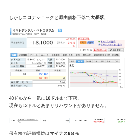
しかしコロナショックと原由価格下落で
大暴落
。
40ドルから一気に
10ドル
まで下落。
現在も13ドルとあまりリバウンドがありません。
保有株の評価損益は
マイナス6８%