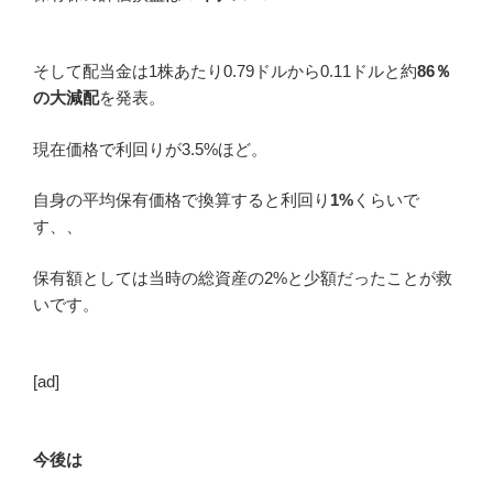
そして配当金は1株あたり0.79ドルから0.11ドルと約
86％
の大減配
を発表。
現在価格で利回りが3.5%ほど。
自身の平均保有価格で換算すると利回り
1%
くらいで
す、、
保有額としては当時の総資産の2%と少額だったことが救
いです。
[ad]
今後は