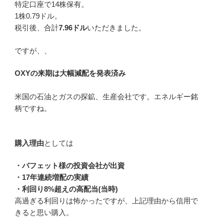
特定口座で14株保有。
1株0.79ドル。
税引後、合計
7.96ドル
いただきました。
ですが、、
OXYの来期は大幅減配を発表済み
米国の石油とガスの探鉱、生産会社です。エネルギー銘
柄ですね。
購入理由
としては
・バフェット様の投資会社が出資
・17年連続増配の実績
・利回り8%超えの高配当(当時)
高過ぎる利回りは怖かったですが、上記理由から信用で
きると思い購入。