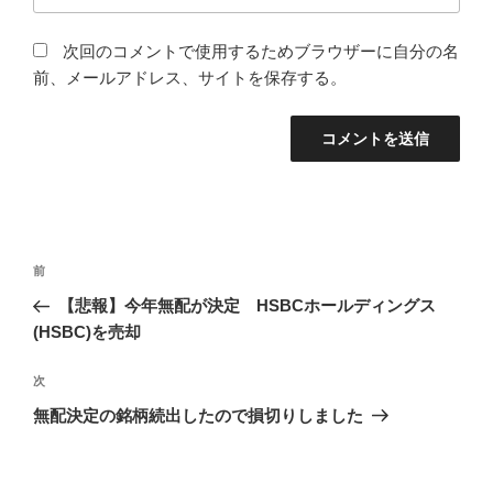
次回のコメントで使用するためブラウザーに自分の名
前、メールアドレス、サイトを保存する。
投
前
前
稿
の
【悲報】今年無配が決定 HSBCホールディングス
ナ
投
(HSBC)を売却
ビ
稿
ゲ
次
次
の
ー
無配決定の銘柄続出したので損切りしました
投
シ
稿
ョ