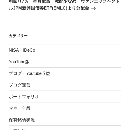
ー
利回り7％ 毎月配当 減配少なめ ヴァンエッグベクト
投
シ
ルJPM新興国債券ETF(EMLC)より分配金
稿
ョ
ン
カテゴリー
NISA・iDeCo
YouTube版
ブログ・Youtube収益
ブログ運営
ポートフォリオ
マネー全般
保有銘柄状況