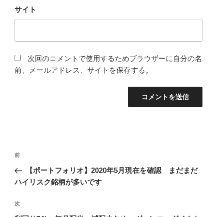
サイト
次回のコメントで使用するためブラウザーに自分の名
前、メールアドレス、サイトを保存する。
投
前
前
稿
の
【ポートフォリオ】2020年5月現在を確認 まだまだ
ナ
投
ハイリスク銘柄が多いです
ビ
稿
ゲ
次
次
の