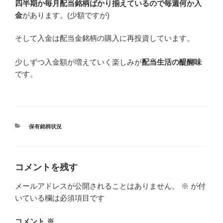
四半期か毎月配当銘柄ばかり揃えているので毎週何か入
金
があります。(少額ですが)
そして入金は配当金銘柄の購入に再投資しています。
少しずつ入金額が増えていく楽しみが
配当生活の醍醐味
です。
カ
保有銘柄状況
テ
ゴ
リ
ー
コメントを残す
メールアドレスが公開されることはありません。
※
が付
いている欄は必須項目です
コメント
※