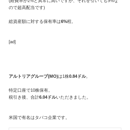
(経費率が2%と異常に高いですが、それを引いても9%な
ので超高配当です)
総資産額に対する保有率は
6%
程。
[ad]
アルトリアグループ(MO)
は1株
0.84ドル
。
特定口座で10株保有。
税引き後、合計
6.04ドル
いただきました。
米国で有名はタバコ企業です。