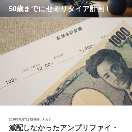
コ
50歳までにセミリタイア計画！
ン
テ
ン
ツ
へ
ス
キ
ッ
プ
投
2020年5月7日
投稿者:
ナカシ
稿
減配しなかったアンプリファイ・
日: